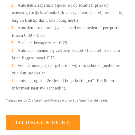
Autosleutelreparatie (spoed en op locatie): prijs op
aanvraag (prijs is afhankelijk van type autosleutel, uw locatie,
dag en tijdstip dat u ons nodig heeft)
Autosleutelreparatie (geen spoed en autosleutel per post):
tussen € 30 – € 80
Haal- en brengservice: € 25
Autodeur openen bij verloren sleutel of sleutel in de auto
laten liggen: vanaf € 75
Voor al onze prijzen geldt dat wij ruimschoots goedkoper
zijn dan uw dealer.
Ontvang op een 2e sleutel hoge kortingen*. Bel
00
en
informeer naar uw aanbieding
*Alleen als de 2e sleutel tegelijkertijd met de 1e sleutel besteld wordt.
BEL DIRECT 06-41653281