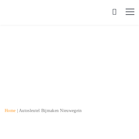
Autosleutel bijmaken
Nieuwegein
Home
|
Autosleutel Bijmaken Nieuwegein