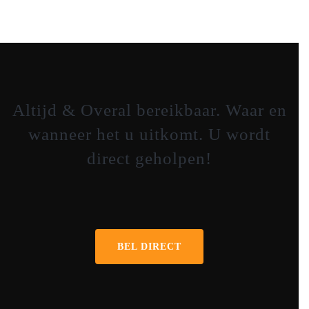
Altijd & Overal bereikbaar. Waar en
wanneer het u uitkomt. U wordt
direct geholpen!
0641653281
BEL DIRECT