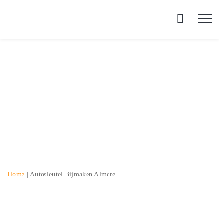
Autosleutel bijmaken
Almere
Home
|
Autosleutel Bijmaken Almere