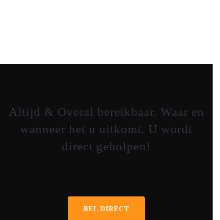
Altijd & Overal bereikbaar. Waar en
wanneer het u uitkomt. U wordt
direct geholpen!
06-41653281
BEL DIRECT