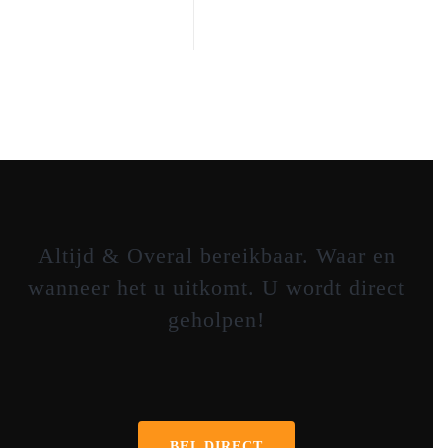
Altijd & Overal bereikbaar. Waar en
wanneer het u uitkomt. U wordt direct
geholpen!
0641653281
BEL DIRECT