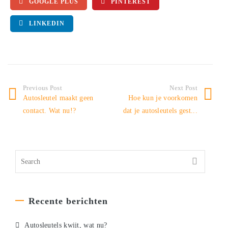
GOOGLE PLUS
PINTEREST
LINKEDIN
Previous Post
Next Post
Autosleutel maakt geen
Hoe kun je voorkomen
contact. Wat nu!?
dat je autosleutels gest...
Recente berichten
Autosleutels kwijt, wat nu?