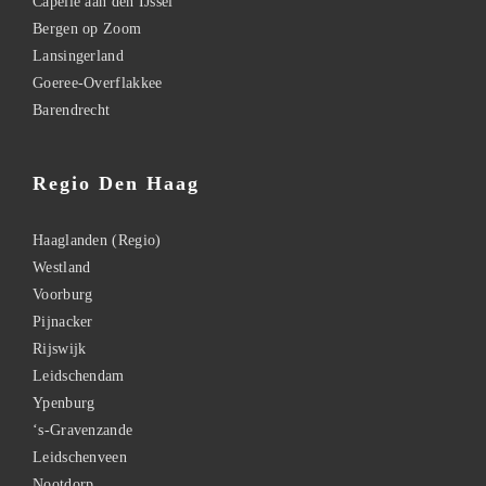
Capelle aan den IJssel
Bergen op Zoom
Lansingerland
Goeree-Overflakkee
Barendrecht
Regio Den Haag
Haaglanden (Regio)
Westland
Voorburg
Pijnacker
Rijswijk
Leidschendam
Ypenburg
‘s-Gravenzande
Leidschenveen
Nootdorp