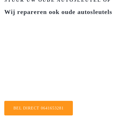
STUUR UW OUDE AUTOSLEUTEL OP
Wij repareren ook oude autosleutels
0641653281
BEL DIRECT 0641653281