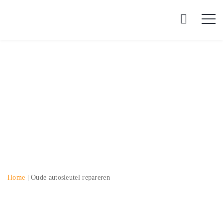
Oude autosleutel
repareren
Home
|
Oude autosleutel repareren