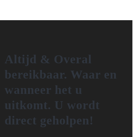
Altijd & Overal
bereikbaar. Waar en
wanneer het u
uitkomt. U wordt
direct geholpen!