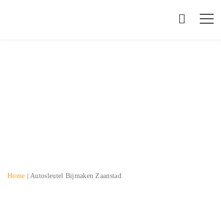
Autosleutel bijmaken
Zaanstad
Home
|
Autosleutel Bijmaken Zaanstad