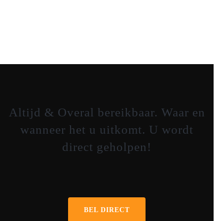
IJssel
Schiedam
Altijd & Overal bereikbaar. Waar en
wanneer het u uitkomt. U wordt
direct geholpen!
0641653281
BEL DIRECT