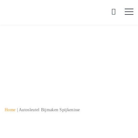
Autosleutel bijmaken
Spijkenisse
Home
|
Autosleutel Bijmaken Spijkenisse