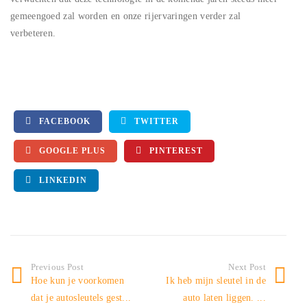
gemeengoed zal worden en onze rijervaringen verder zal
verbeteren.
FACEBOOK
TWITTER
GOOGLE PLUS
PINTEREST
LINKEDIN
Previous Post
Next Post
Hoe kun je voorkomen
Ik heb mijn sleutel in de
dat je autosleutels gest...
auto laten liggen. ...